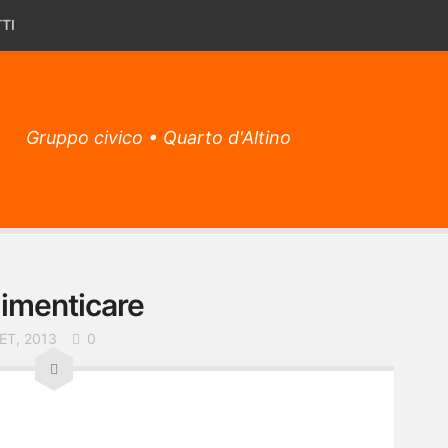
TI
Gruppo civico • Quarto d'Altino
imenticare
ET, 2013
0