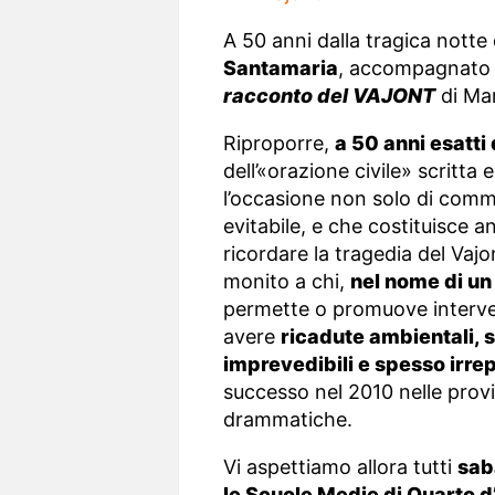
A 50 anni dalla tragica notte
Santamaria
, accompagnato d
racconto del VAJONT
di Mar
Riproporre,
a 50 anni esatti
dell’«orazione civile» scritta
l’occasione non solo di comm
evitabile, e che costituisce a
ricordare la tragedia del Vajo
monito a chi,
nel nome di un
permette o promuove interven
avere
ricadute ambientali, 
imprevedibili e spesso irrep
successo nel 2010 nelle prov
drammatiche.
Vi aspettiamo allora tutti
sab
le Scuole Medie di Quarto d’