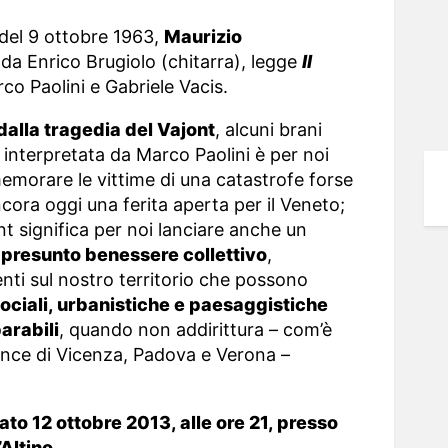
 del 9 ottobre 1963,
Maurizio
a Enrico Brugiolo (chitarra), legge
Il
co Paolini e Gabriele Vacis.
 dalla tragedia del Vajont
, alcuni brani
 e interpretata da Marco Paolini è per noi
emorare le vittime di una catastrofe forse
ncora oggi una ferita aperta per il Veneto;
nt significa per noi lanciare anche un
 presunto benessere collettivo
,
ti sul nostro territorio che possono
sociali, urbanistiche e paesaggistiche
arabili
, quando non addirittura – com’è
ince di Vicenza, Padova e Verona –
ato 12 ottobre 2013, alle ore 21, presso
Altino.