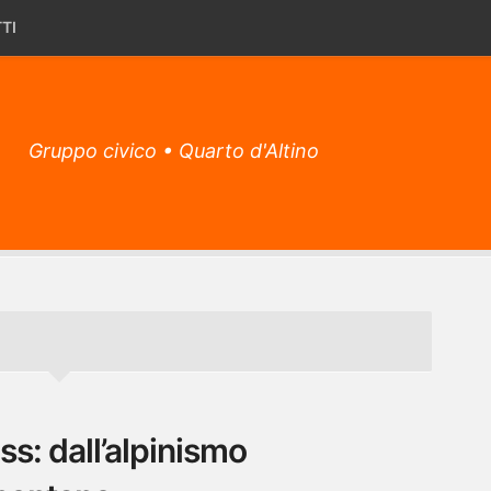
TI
Gruppo civico • Quarto d'Altino
s: dall’alpinismo