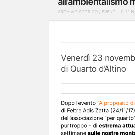
all’ambientalismo
ARCHIVIO STORICO
/
EVENTI
11 N
Venerdì 23 novembr
di Quarto d’Altino
Dopo l’evento
“A proposito di
di Feltre Adis Zatta (24/11/17)
dell’associazione “per quart
purtroppo – di
estrema attua
settimane
sulle nostre mon