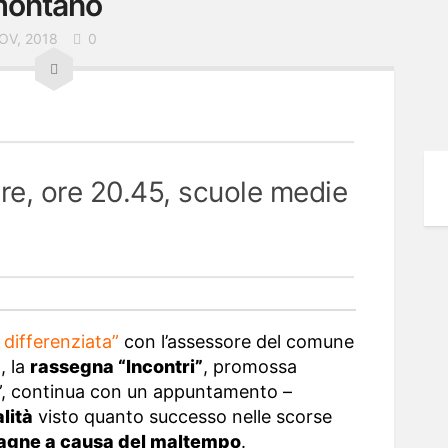
 montano
OV, 2018
0
e, ore 20.45, scuole medie
 differenziata”
con l’assessore del comune
, la
rassegna “Incontri”
, promossa
o”, continua con un appuntamento –
lità
visto quanto successo nelle scorse
tagne a causa del maltempo
.