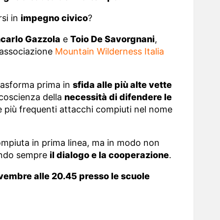
si in
impegno civico
?
carlo Gazzola
e
Toio De Savorgnani
,
l’associazione
Mountain Wilderness Italia
trasforma prima in
sfida alle più alte vette
 coscienza della
necessità di difendere le
 più frequenti attacchi compiuti nel nome
ompiuta in prima linea, ma in modo non
cando sempre
il dialogo e la cooperazione
.
vembre alle 20.45 presso le scuole