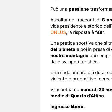
Può una
passione
trasformar
Ascoltando i racconti di
Gian
vice presidente e storico del
ONLUS
, la risposta è
“sì!”
.
Una pratica sportiva che si 
del pianeta
e poi in presa di
nostre montagne
dai sempre
dello sviluppo turistico.
Una sfida ancora più dura, c
violento e propositivo, cer
Vi aspettiamo
venerdì 23 no
medie di Quarto d’Altino
.
Ingresso libero.