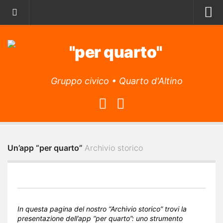
Home
Archivio storico
Il Manifesto
Gruppo civico • Quarto d'Altino
Il Programma
La lista
L’Associazione
Obiettivi
Un’app “per quarto”
Archivio storico
Attività
L’app
Archivio articoli
Contatti
In questa pagina del nostro “Archivio storico” trovi la
presentazione dell’app “per quarto”: uno strumento