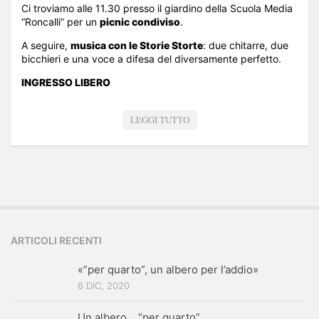
Ci troviamo alle 11.30 presso il giardino della Scuola Media
“Roncalli” per un
picnic condiviso
.
A seguire,
musica con le Storie Storte
: due chitarre, due
bicchieri e una voce a difesa del diversamente perfetto.
INGRESSO LIBERO
LEGGI TUTTO
ARTICOLI RECENTI
«”per quarto”, un albero per l’addio»
6 DIC, 2020
Un albero… “per quarto”