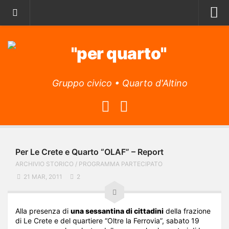
Home
Archivio storico
Il Manifesto
Gruppo civico • Quarto d'Altino
Il Programma
La lista
L’Associazione
Obiettivi
Per Le Crete e Quarto “OLAF” – Report
Attività
ARCHIVIO STORICO
/
PROGRAMMA PARTECIPATO
L’app
21 MAR, 2011
2
Archivio articoli
Contatti
Alla presenza di
una sessantina di cittadini
della frazione
di Le Crete e del quartiere “Oltre la Ferrovia”, sabato 19