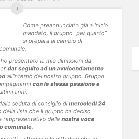
Come preannunciato già a inizio
mandato, il gruppo “per quarto”
si prepara al cambio di
 comunale.
, ho presentato le mie dimissioni da
per
dar seguito ad un avvicendamento
po
all’interno del nostro gruppo. Gruppo
a impegnarmi
con la stessa passione e
ultimi anni.
 dalla seduta di consiglio di
mercoledì 24
o della lista che il gruppo ha deciso
e rappresentativo della
nostra voce
lio comunale
.
o tutti i cittadini e le cittadine che mi