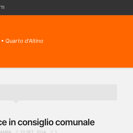
TI
 • Quarto d'Altino
e in consiglio comunale
TAMPA
22 SET, 2014
1