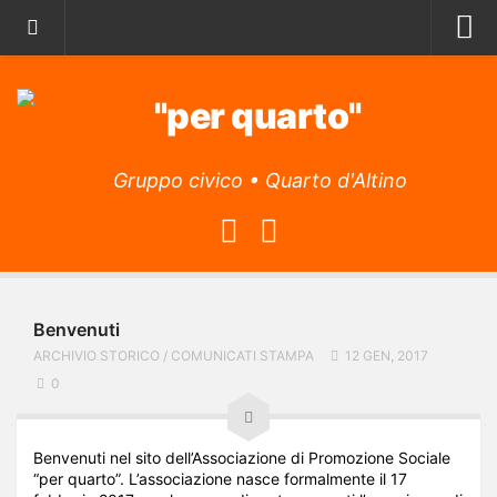
Home
Archivio storico
Il Manifesto
Gruppo civico • Quarto d'Altino
Il Programma
La lista
L’Associazione
Obiettivi
Benvenuti
Attività
ARCHIVIO STORICO
/
COMUNICATI STAMPA
12 GEN, 2017
L’app
0
Archivio articoli
Contatti
Benvenuti nel sito dell’Associazione di Promozione Sociale
“per quarto”. L’associazione nasce formalmente il 17