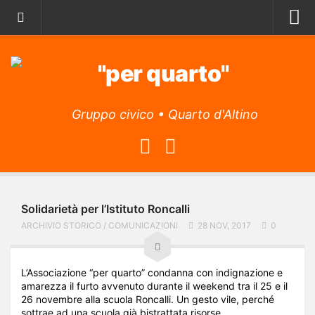
Home
Archivio storico
Il Manifesto
Gruppo civico • Quarto d'Altino
Il Programma
La lista
L’Associazione
Obiettivi
Solidarietà per l’Istituto Roncalli
Attività
ARCHIVIO STORICO
/
COMUNICAZIONI
28 NOV, 2017
0
L’app
Archivio articoli
L’Associazione “per quarto” condanna con indignazione e
amarezza il furto avvenuto durante il weekend tra il 25 e il
Contatti
26 novembre alla scuola Roncalli. Un gesto vile, perché
sottrae ad una scuola già bistrattata risorse