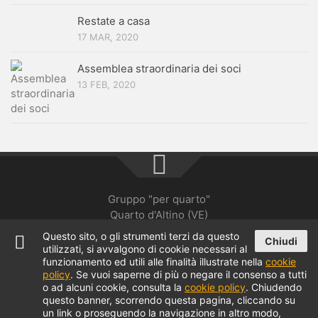
Restate a casa
17 MAR, 2020
Assemblea straordinaria dei soci
13 FEB, 2020
Gruppo "per quarto"
Quarto d'Altino (VE)
Questo sito, o gli strumenti terzi da questo
Chiudi
Informativa sulla privacy
utilizzati, si avvalgono di cookie necessari al
funzionamento ed utili alle finalità illustrate nella
cookie
policy
. Se vuoi saperne di più o negare il consenso a tutti
o ad alcuni cookie, consulta la
cookie policy
. Chiudendo
questo banner, scorrendo questa pagina, cliccando su
un link o proseguendo la navigazione in altro modo,