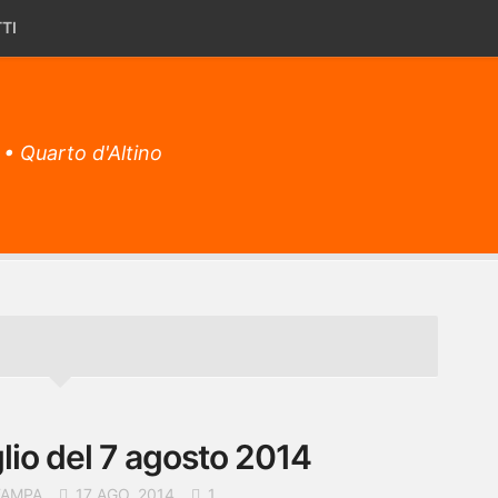
TI
 • Quarto d'Altino
glio del 7 agosto 2014
TAMPA
17 AGO, 2014
1