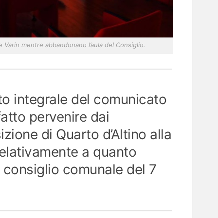
 e Varin mentre abbandonano l’aula del Consiglio.
to integrale del comunicato
atto pervenire dai
izione di Quarto d’Altino alla
relativamente a quanto
 consiglio comunale del 7