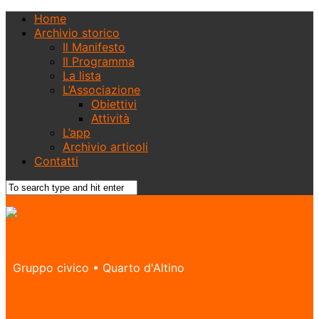
Home
Archivio storico
Il Manifesto
Il Programma
La lista
L’Associazione
Obiettivi
Attività
L’app
Archivio articoli
Contatti
Gruppo civico • Quarto d'Altino