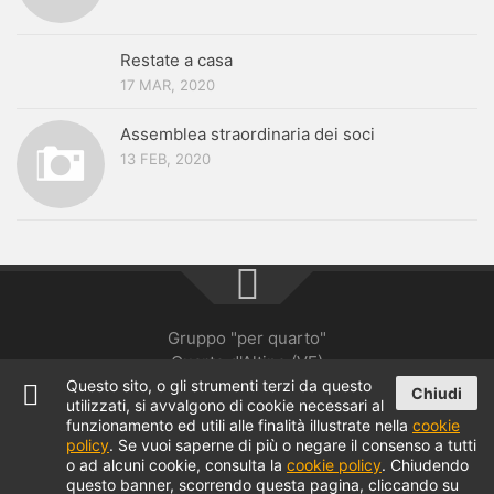
Restate a casa
17 MAR, 2020
Assemblea straordinaria dei soci
13 FEB, 2020
Gruppo "per quarto"
Quarto d'Altino (VE)
Questo sito, o gli strumenti terzi da questo
Chiudi
utilizzati, si avvalgono di cookie necessari al
Informativa sulla privacy
funzionamento ed utili alle finalità illustrate nella
cookie
policy
. Se vuoi saperne di più o negare il consenso a tutti
o ad alcuni cookie, consulta la
cookie policy
. Chiudendo
questo banner, scorrendo questa pagina, cliccando su