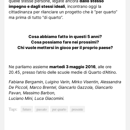
quelle stesse persone, legate ancora
dallo stesso
impegno e dagli stessi ideali
, incontrano oggi la
cittadinanza per rilanciare un progetto che è “per quarto”
ma prima di tutto “di quarto”.
Cosa abbiamo fatto in questi 5 anni?
Cosa possiamo fare nei prossimi?
Chi vuole mettersi in gioco per il proprio paese?
Ne parliamo assieme
martedì 3 maggio 2016
, alle ore
20.45, presso l’atrio delle scuole medie di Quarto d’Altino.
Fabiana Bergamin, Luigino Varin, Mirko Visentin, Alessandra
De Piccoli, Marco Brentel, Giancarlo Gazzola, Giancarlo
Pavan, Massimo Barbon,
Luciano Mini, Luca Giacomini.
Tags:
futuro
passato
per quarto
presente