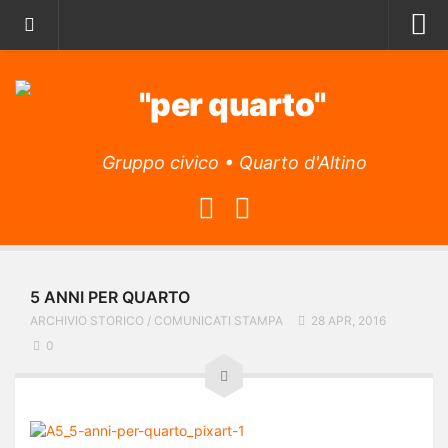
Home
Archivio storico
Il Manifesto
Gruppo civico • Quarto d'Altino
Il Programma
La lista
L’Associazione
Obiettivi
5 ANNI PER QUARTO
Attività
ARCHIVIO STORICO
/
COMUNICATI STAMPA
28 APR, 2016
L’app
0
Archivio articoli
Contatti