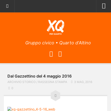
Home
Archivio storico
Il Manifesto
Gruppo civico • Quarto d'Altino
Il Programma
La lista
L’Associazione
Obiettivi
Dal Gazzettino del 4 maggio 2016
Attività
ARCHIVIO STORICO
/
RASSEGNA STAMPA
3 MAG, 2016
L’app
0
Archivio articoli
Contatti