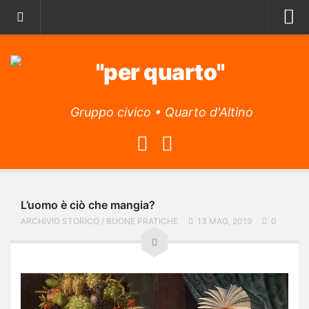
Home
Archivio storico
Il Manifesto
Gruppo civico • Quarto d'Altino
Il Programma
La lista
L’Associazione
Obiettivi
L’uomo è ciò che mangia?
Attività
ARCHIVIO STORICO
/
BUONE PRATICHE
13 MAG, 2019
0
L’app
Archivio articoli
Contatti